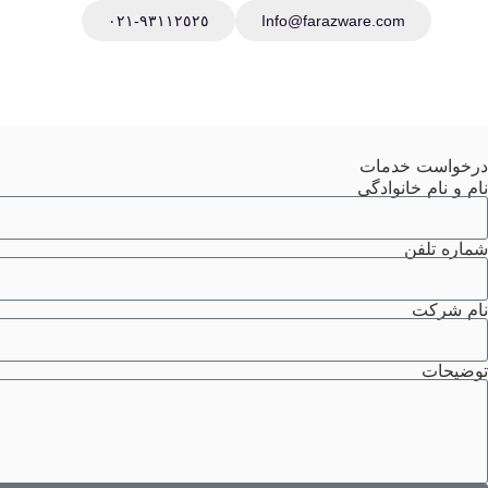
٩٣١١٢٥٢٥-٠٢١
Info@farazware.com
درخواست خدمات
نام و نام خانوادگی
شماره تلفن
نام شرکت
توضیحات