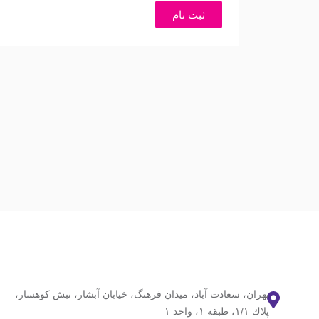
ثبت نام
تهران، سعادت آباد، ميدان فرهنگ، خيابان آبشار، نبش كوهسار،
پلاك ١/١، طبقه ١، واحد ١