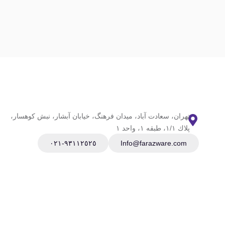
تهران، سعادت آباد، ميدان فرهنگ، خيابان آبشار، نبش كوهسار،
پلاك ١/١، طبقه ١، واحد ١
٩٣١١٢٥٢٥-٠٢١
Info@farazware.com