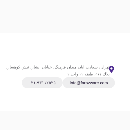
تهران، سعادت آباد، ميدان فرهنگ، خيابان آبشار، نبش كوهسار،
پلاك ١/١، طبقه ١، واحد ١
٩٣١١٢٥٢٥-٠٢١
Info@farazware.com