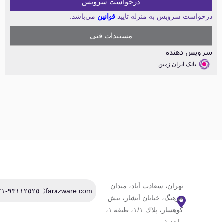
درخواست سرویس
رخواست سرویس به منزله تایید
قوانین
می‌باشد.
مستندات فنی
رویس دهنده
بانک ایران زمین
تهران، سعادت آباد، ميدان
٩٣١١٢٥٢٥-٠٢١
Info@farazware.com
فرهنگ، خيابان آبشار، نبش
كوهسار، پلاك ١/١، طبقه ١،
واحد ١