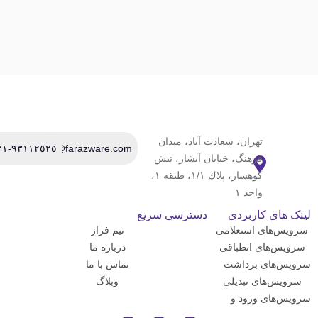
تهران، سعادت آباد، ميدان
٩٣١١٢٥٢٥-٠٢١
Info@farazware.com
فرهنگ، خيابان آبشار، نبش
كوهسار، پلاك ١/١، طبقه ١،
واحد ١
نک های کاربردی
دسترسی سریع
رویس‌های استعلامی
تیم فراز
رویس‌های انطباقی
درباره ما
ویس‌های برداشت
تماس با ما
تقیم
سرویس‌های تبدیلی
وبلاگ
ویس‌های ورود و
وج کاربر