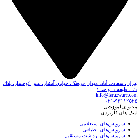
تهران، سعادت آباد، ميدان فرهنگ، خيابان آبشار، نبش كوهسار، پلاك
١/١، طبقه ١، واحد ١
Info@farazware.com
٩٣١١٢٥٢٥-٠٢١
محتوای آموزشی
لینک های کاربردی
سرویس‌های استعلامی
سرویس‌های انطباقی
سرویس‌های برداشت مستقیم