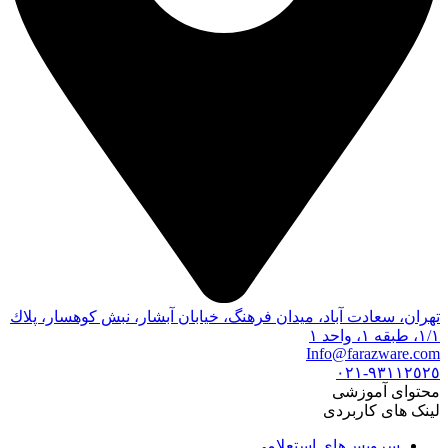
تهران، سعادت آباد، ميدان فرهنگ، خيابان آبشار، نبش كوهسار، پلاك
١/١، طبقه ١، واحد ١
Info@farazware.com
٩٣١١٢٥٢٥-٠٢١
محتوای آموزشی
لینک های کاربردی
سرویس‌های استعلامی